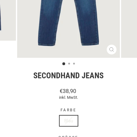
SCHLIESSEN
ESC)
SECONDHAND JEANS
Normaler
€38,90
Preis
inkl. MwSt.
FARBE
Blau